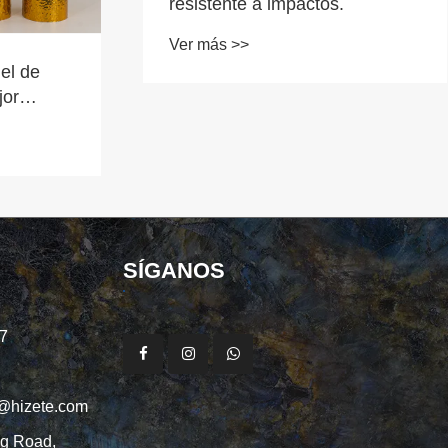
Hizete en la exposición Big5
Dubai.
Ver más >>
SÍGANOS
7
@hizete.com
g Road,