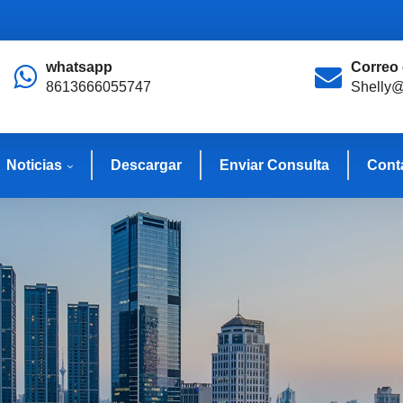
whatsapp
Correo 
8613666055747
Shelly@
Noticias
Descargar
Enviar Consulta
Cont