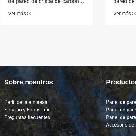
pared de cristal de carbono.
Ver más >>
¿Qué hac
pared WP
opción pa
Ver más >
moderno
Sobre nosotros
Producto
Perfil de la empresa
Panel de par
Servicio y Exposición
Panel de par
Preguntas frecuentes
Panel de pare
Accesorio de 