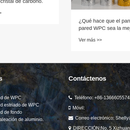
resistente a impactos.
Ver más >>
e que el panel de
C sea la mejor
ra interiores
>
s?
s
Contáctenos
ed de WPC
Teléfono:
+86-1366605574
ed estriado de WPC
Móvil:
d de fondo
Correo electrónico:
Shelly
aleación de aluminio.
DIRECCIÓN:No. 5 Xizhuan