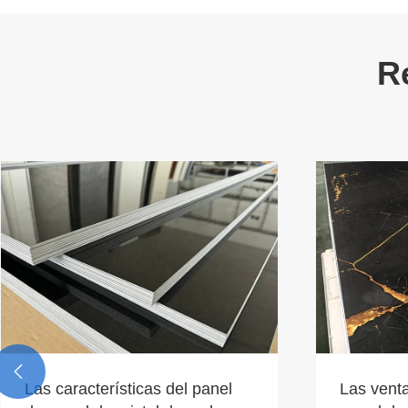
R

Las ventajas del panel de