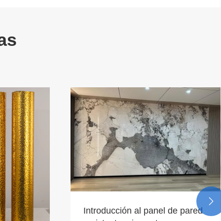
as

 de pared
Exhibiciones de tecnología de