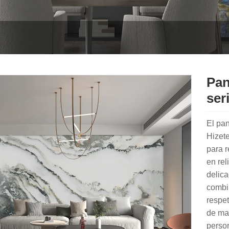
Pan
ser
El pa
Hizete
para r
en rel
delica
combi
respet
de man
person