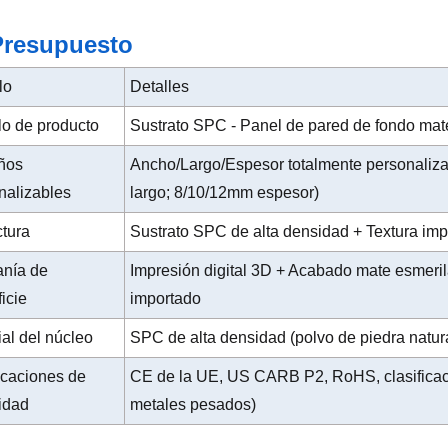
Presupuesto
lo
Detalles
o de producto
Sustrato SPC - Panel de pared de fondo ma
ños
Ancho/Largo/Espesor totalmente personali
nalizables
largo; 8/10/12mm espesor)
ctura
Sustrato SPC de alta densidad + Textura imp
anía de
Impresión digital 3D + Acabado mate esmeril
icie
importado
ial del núcleo
SPC de alta densidad (polvo de piedra natura
ficaciones de
CE de la UE, US CARB P2, RoHS, clasificación
idad
metales pesados)