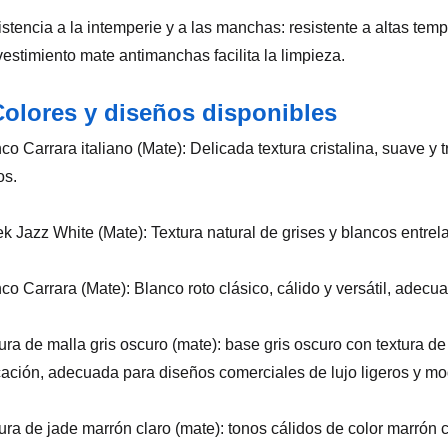
istencia a la intemperie y a las manchas: resistente a altas te
evestimiento mate antimanchas facilita la limpieza.
Colores y diseños disponibles
nco Carrara italiano (Mate): Delicada textura cristalina, suave 
os.
ek Jazz White (Mate): Textura natural de grises y blancos entrel
nco Carrara (Mate): Blanco roto clásico, cálido y versátil, adecua
tura de malla gris oscuro (mate): base gris oscuro con textura 
icación, adecuada para diseños comerciales de lujo ligeros y m
tura de jade marrón claro (mate): tonos cálidos de color marrón c