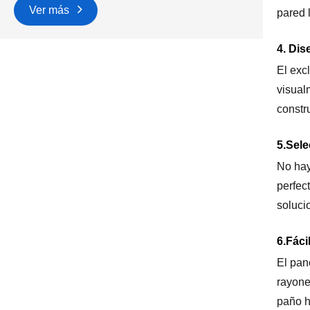
Ver más
pared 
4. Di
El exc
visual
constr
5.Sele
No hay
perfec
soluci
6.Fáci
El pan
rayones
paño h