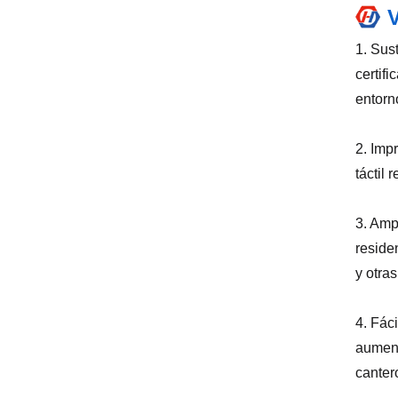
V
1. Sus
certif
entorn
2. Imp
táctil 
3. Amp
reside
y otra
4. Fác
aument
canter