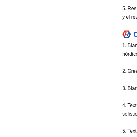
5. Res
y el r
1. Bla
nórdic
2. Gre
3. Bla
4. Tex
sofist
5. Tex