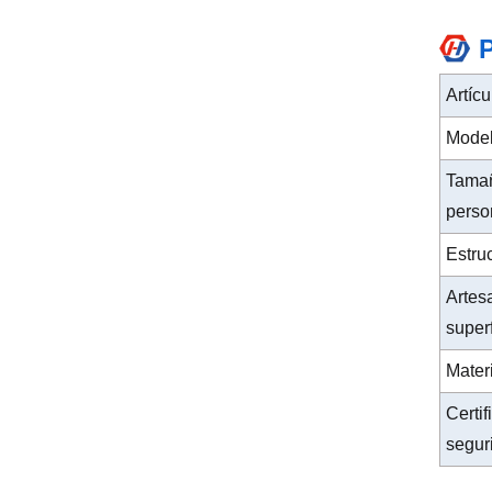
Artícu
Model
Tama
perso
Estru
Artes
superf
Mater
Certi
segur