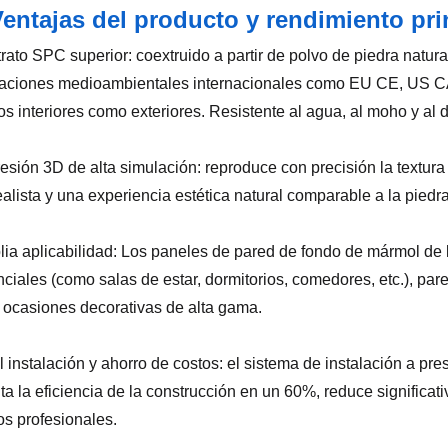
entajas del producto y rendimiento pri
trato SPC superior: coextruido a partir de polvo de piedra natu
icaciones medioambientales internacionales como EU CE, US CA
os interiores como exteriores. Resistente al agua, al moho y al 
resión 3D de alta simulación: reproduce con precisión la textur
realista y una experiencia estética natural comparable a la piedra
lia aplicabilidad: Los paneles de pared de fondo de mármol d
nciales (como salas de estar, dormitorios, comedores, etc.), par
s ocasiones decorativas de alta gama.
il instalación y ahorro de costos: el sistema de instalación a p
a la eficiencia de la construcción en un 60%, reduce significa
os profesionales.