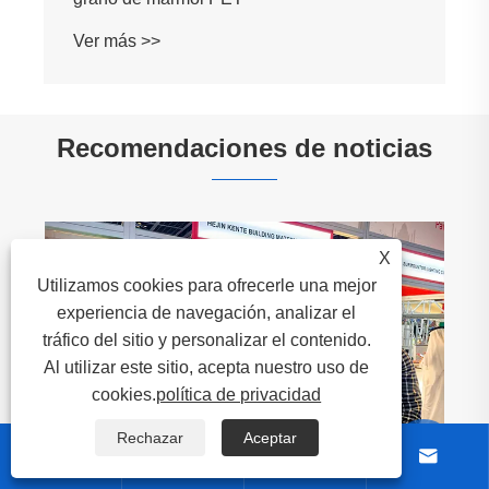
Recomendaciones de noticias
X
Utilizamos cookies para ofrecerle una mejor
Las ventajas del panel de pared de cristal
experiencia de navegación, analizar el
de carbono.
tráfico del sitio y personalizar el contenido.
Ver más >>
Al utilizar este sitio, acepta nuestro uso de
cookies.
política de privacidad
Rechazar
Aceptar





